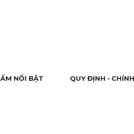
 Thuỷ
Đèn Báo Hiệu Hoàng Oanh
hất Lượng
Camera Cần Thơ
ẨM NỔI BẬT
QUY ĐỊNH - CHÍN
 Hiệu
Qui Định Chung
n Điện Tử
Chứng Nhận Chất Lượng 
 Hàng Hải
9001:2015
à Đầu Ghi Camera
Nhãn Hiệu Hàng Hoá
Tiêu Chuẩn Chất Lượng
Đổi Trả Sản Phẩm
Quy Định Bảo Hành