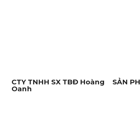
TÌM KIẾM NHIỀU
Thiết Bị Điện Hoàng Oanh
Đèn Báo Hiệu Đường
Linh Kiện Điện Tử Cần Thơ
Thiết Bị Hàng Hải C
CTY TNHH SX TBĐ Hoàng
SẢN PH
Oanh
Đèn Báo
Địa Chỉ:
116M, Đường Nguyễn Thị
Linh Kiệ
Trâm, Khu Vực Yên Hạ, Phường Cái
Thiết Bị
Răng, Thành Phố Cần Thơ
Camera v
Mã Số Thuế:
1801572716
Hotline:
0938.809.891
Hotline:
02923.846.255