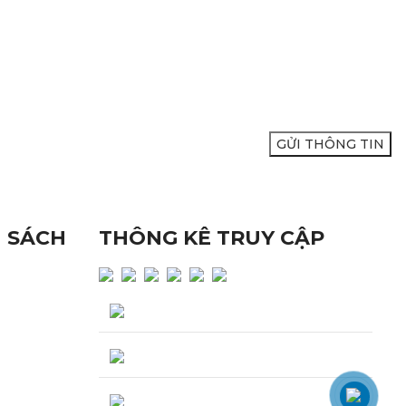
XIN VUI LÒNG ĐỂ LẠI SỐ ĐIỆN
THOẠI ĐỂ ĐƯỢC TƯ VẤN:
H SÁCH
THÔNG KÊ TRUY CẬP
ISO
Lượng truy cập hôm nay : 422
Tổng lượng truy cập : 247,945
Đang truy cập : 14