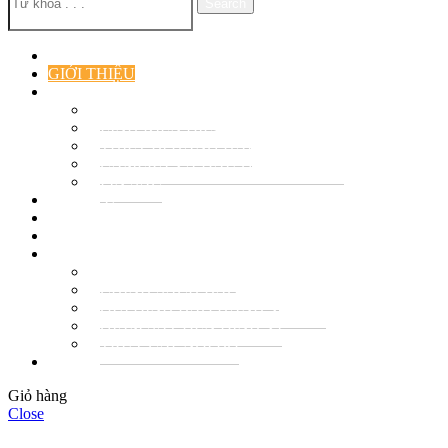
Search
TRANG CHỦ
GIỚI THIỆU
SẢN PHẨM
ĐÈN BÁO HIỆU
LINH KIỆN ĐIỆN TỬ
THIẾT BỊ HÀNG HẢI
CAMERA VÀ ĐẦU GHI CAMERA
PIN SẠC
DỊCH VỤ
TIN TỨC & SỰ KIỆN
TUYỂN DỤNG
QUY ĐỊNH – CHÍNH SÁCH
QUI ĐỊNH CHUNG
CHÍNH SÁCH BẢO MẬT
QUI ĐỊNH BẢO HÀNH VÀ ĐỔI
GIÁM SÁT ĐÈN ĐỊNH VỊ
TRUY CẬP NỘI BỘ
Liên hệ
Giỏ hàng
Close