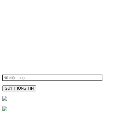
TÌM KIẾM NHIỀU
Thiết Bị Điện Hoàng Oanh
Đèn Báo Hiệu Đường Thuỷ
Đèn Báo Hiệu Hoàng Oanh
Linh Kiện Điện Tử Cần Thơ
Thiết Bị Hàng Hải Chất Lượng
Camera Cần Thơ
XIN VUI LÒNG ĐỂ LẠI SỐ ĐIỆN
THOẠI ĐỂ ĐƯỢC TƯ VẤN:
0938.809.891
0938809891
CTY TNHH SX TBĐ Hoàng Oanh