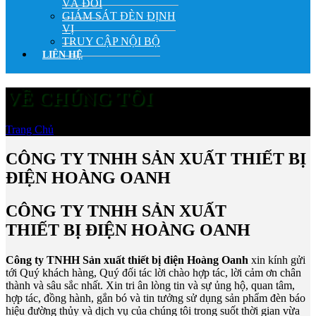
VÀ ĐỔI
GIÁM SÁT ĐÈN ĐỊNH
VỊ
TRUY CẬP NỘI BỘ
LIÊN HỆ
VỀ CHÚNG TÔI
Trang Chủ
»
Về Chúng Tôi
CÔNG TY TNHH SẢN XUẤT THIẾT BỊ
ĐIỆN HOÀNG OANH
CÔNG TY TNHH SẢN XUẤT
THIẾT BỊ ĐIỆN HOÀNG OANH
Công ty TNHH Sản xuất thiết bị điện Hoàng Oanh
xin kính gửi
tới Quý khách hàng, Quý đối tác lời chào hợp tác, lời cảm ơn chân
thành và sâu sắc nhất. Xin tri ân lòng tin và sự ủng hộ, quan tâm,
hợp tác, đồng hành, gắn bó và tin tưởng sử dụng sản phẩm đèn báo
hiệu đường thủy và dịch vụ của chúng tôi trong suốt thời gian vừa