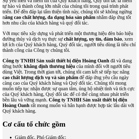
Sự yêu mến và niềm tin của Quý khách hàng, Quý đối tác là niềm
tự hào và thành công lớn nhất của chúng tôi trong quá trình phát
triển. Để đền đáp lại tấm thiện tình này, chúng tôi sẽ không ngừng
n
âng cao chất lượng, đa dạng hóa sản phẩm
nhằm đáp ứng tốt
hơn nhu cầu của khách hàng và quý đối tác.
Với mục tiêu xây dựng và phát triển một thương hiệu đèn báo hiệu
đường thủy và dịch vụ thực sự
chất lượng, uy tín, đảm bảo
, xem
lợi ích của Quý khách hàng, Quý đối tác, người tiêu dùng là tiêu chí
thành công của Công ty chúng tôi.
Công ty TNHH Sản xuất thiết bị điện Hoàng Oanh
đã và đang
từng bước
khẳng định thương hiệu
của mình đối với người tiêu
dùng Việt. Trong thời gian tới, chúng tôi cam kết sẽ tiếp tục nâng
cao chất lượng dịch vụ và sản phẩm
để đáp ứng yêu cầu ngày
càng cao của Quý khách hàng và Quý đối tác. Chúng tôi mong
muốn tiếp tục nhận được sự quan tâm, ủng hộ nhiệt tình và tích cực
của Quý khách hàng, Quý đối tác để có thể cùng nhau phát triển
bền lâu và vững mạnh.
Công ty TNHH Sản xuất thiết bị điện
Hoàng Oanh
rất mong muốn và hân hạnh được hợp tác lâu dài với
Quý khách hàng.
Cơ cấu tổ chức gồm
Giám đốc, Phó Giám đốc;