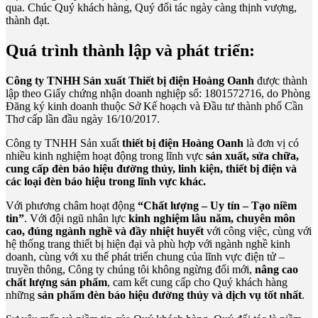
qua. Chúc Quý khách hàng, Quý đối tác ngày càng thịnh vượng,
thành đạt.
Quá trình thành lập và phát triển:
Công ty TNHH Sản xuất Thiết bị điện Hoàng Oanh
được thành
lập
theo
Giấy chứng nhận
doanh nghiệp số
:
1801572716
,
d
o
Phòng
Đăng ký kinh doanh thuộc
Sở K
ế
h
oạch
và
Đ
ầu tư
thành phố
Cần
Thơ cấp lần đầu ngày
16/10/2017.
Công ty TNHH Sản xuất
thiết bị điện Hoàng Oanh
là đơn vị có
nhiều kinh nghiệm hoạt động trong lĩnh vực
sản xuất, sửa chữa,
cung cấp đèn báo hiệu đường thủy, linh kiện, thiết bị điện và
các loại đèn báo hiệu trong lĩnh vực khác.
Với phương châm hoạt động
“Chất lượng – Uy tín – Tạo niềm
tin”
. Với đội ngũ nhân lực
kinh nghiệm lâu năm, chuyên môn
cao, đúng ngành nghề và đầy nhiệt huyết
với công việc, cùng với
hệ thống trang thiết bị hiện đại và phù hợp với ngành nghề kinh
doanh, cùng với xu thế phát triển chung của lĩnh vực điện tử –
truyền thông, Công ty chúng tôi không ngừng đổi mới,
nâng cao
chất lượng sản phẩm
, cam kết cung cấp cho Quý khách hàng
những
sản phẩm đèn báo hiệu đường thủy và dịch vụ tốt nhất
.