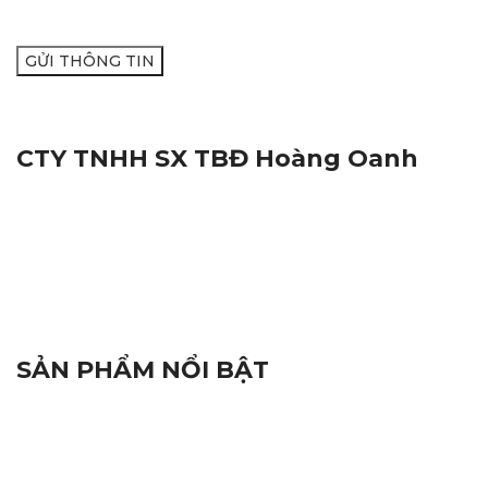
CTY TNHH SX TBĐ Hoàng Oanh
Địa Chỉ:
116M, Đường Nguyễn Thị Trâm, Khu Vực Yên
Hạ, Phường Cái Răng, Thành Phố Cần Thơ
Mã Số Thuế:
1801572716
Hotline:
0938.809.891
Hotline:
02923.846.255
Email:
tnhhhoangoanh@gmail.com
SẢN PHẨM NỔI BẬT
Đèn Báo Hiệu
Linh Kiện Điện Tử
Thiết Bị Hàng Hải