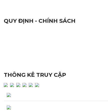
Camera và Đầu Ghi Camera
QUY ĐỊNH - CHÍNH SÁCH
Qui Định Chung
Chứng Nhận Chất Lượng ISO 9001:2015
Nhãn Hiệu Hàng Hoá
Tiêu Chuẩn Chất Lượng
Đổi Trả Sản Phẩm
Quy Định Bảo Hành
Chính Sách Bảo Mật
THÔNG KÊ TRUY CẬP
Lượng truy cập hôm nay : 449
Tổng lượng truy cập : 247,972