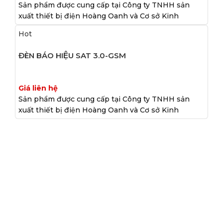
Sản phẩm được cung cấp tại Công ty TNHH sản
xuất thiết bị điện Hoàng Oanh và Cơ sở Kinh
Hot
ĐÈN BÁO HIỆU SAT 3.0-GSM
Giá liên hệ
Sản phẩm được cung cấp tại Công ty TNHH sản
xuất thiết bị điện Hoàng Oanh và Cơ sở Kinh
TÌM KIẾM NHIỀU
Thiết Bị Điện Hoàng Oanh
Đèn Báo Hiệu Đường Thuỷ
Đèn Báo Hiệu Hoàng Oanh
Linh Kiện Điện Tử Cần Thơ
Thiết Bị Hàng Hải Chất Lượng
Camera Cần Thơ