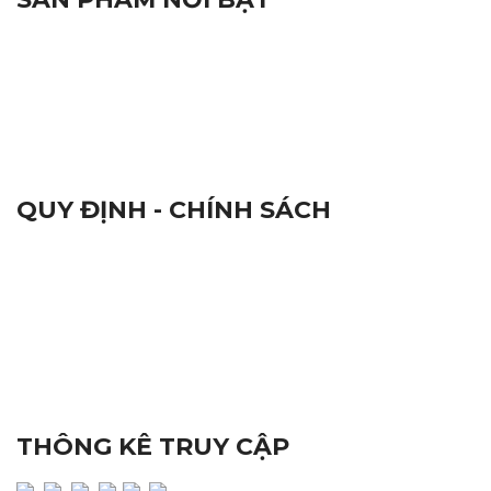
Đèn Báo Hiệu
Linh Kiện Điện Tử
Thiết Bị Hàng Hải
Camera và Đầu Ghi Camera
QUY ĐỊNH - CHÍNH SÁCH
Qui Định Chung
Chứng Nhận Chất Lượng ISO 9001:2015
Nhãn Hiệu Hàng Hoá
Tiêu Chuẩn Chất Lượng
Đổi Trả Sản Phẩm
Quy Định Bảo Hành
Chính Sách Bảo Mật
THÔNG KÊ TRUY CẬP