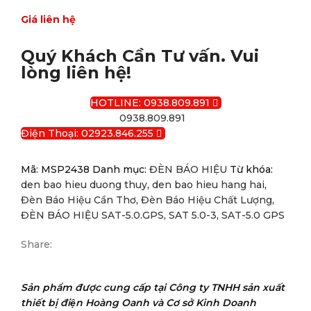
Giá liên hệ
Quý Khách Cần Tư vấn. Vui
lòng liên hệ!
HOTLINE: 0938.809.891
0938.809.891
Điện Thoại: 02923.846.255
Mã:
MSP2438
Danh mục:
ĐÈN BÁO HIỆU
Từ khóa:
den bao hieu duong thuy
,
den bao hieu hang hai
,
Đèn Báo Hiệu Cần Thơ
,
Đèn Báo Hiệu Chất Lượng
,
ĐÈN BÁO HIỆU SAT-5.0.GPS
,
SAT 5.0-3
,
SAT-5.0 GPS
Share:
Sản phẩm được cung cấp tại Công ty TNHH sản xuất
thiết bị điện Hoàng Oanh và Cơ sở Kinh Doanh