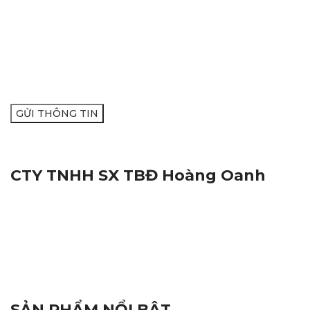
XIN VUI LÒNG ĐỂ LẠI SỐ ĐIỆN
THOẠI ĐỂ ĐƯỢC TƯ VẤN:
CTY TNHH SX TBĐ Hoàng Oanh
Địa Chỉ:
116M, Đường Nguyễn Thị Trâm, Khu Vực Yên
Hạ, Phường Cái Răng, Thành Phố Cần Thơ
Mã Số Thuế:
1801572716
Hotline:
0938.809.891
Hotline:
02923.846.255
Email:
tnhhhoangoanh@gmail.com
SẢN PHẨM NỔI BẬT