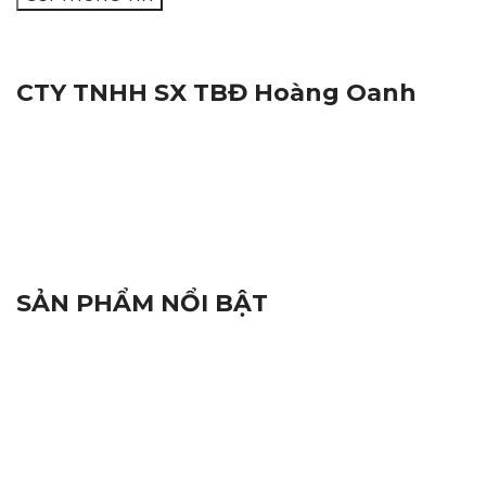
CTY TNHH SX TBĐ Hoàng Oanh
Địa Chỉ:
116M, Đường Nguyễn Thị Trâm, Khu Vực Yên
Hạ, Phường Cái Răng, Thành Phố Cần Thơ
Mã Số Thuế:
1801572716
Hotline:
0938.809.891
Hotline:
02923.846.255
Email:
tnhhhoangoanh@gmail.com
SẢN PHẨM NỔI BẬT
Đèn Báo Hiệu
Linh Kiện Điện Tử
Thiết Bị Hàng Hải
Camera và Đầu Ghi Camera