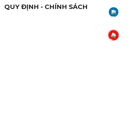
QUY ĐỊNH - CHÍNH SÁCH
Qui Định Chung
Chứng Nhận Chất Lượng ISO 9001:2015
Nhãn Hiệu Hàng Hoá
Tiêu Chuẩn Chất Lượng
Đổi Trả Sản Phẩm
Quy Định Bảo Hành
Chính Sách Bảo Mật
THÔNG KÊ TRUY CẬP
Lượng truy cập hôm nay : 172
Tổng lượng truy cập : 248,266
Đang truy cập : 13