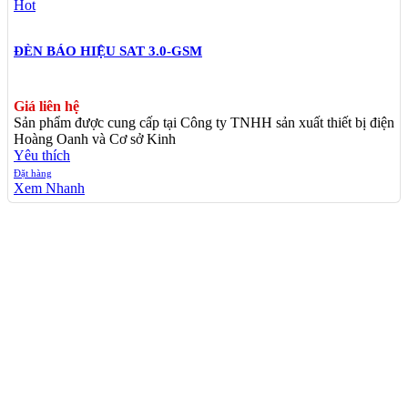
Hot
ĐÈN BÁO HIỆU SAT 3.0-GSM
Giá liên hệ
Sản phẩm được cung cấp tại Công ty TNHH sản xuất thiết bị điện
Hoàng Oanh và Cơ sở Kinh
Yêu thích
Đặt hàng
Xem Nhanh
TÌM KIẾM NHIỀU
Thiết Bị Điện Hoàng Oanh
Đèn Báo Hiệu Đường Thuỷ
Đèn Báo Hiệu Hoàng Oanh
Linh Kiện Điện Tử Cần Thơ
Thiết Bị Hàng Hải Chất Lượng
Camera Cần Thơ
XIN VUI LÒNG ĐỂ LẠI SỐ ĐIỆN