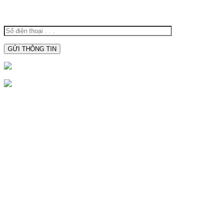
THOẠI ĐỂ ĐƯỢC TƯ VẤN:
0938.809.891
0938809891
CTY TNHH SX TBĐ Hoàng Oanh
Địa Chỉ:
116M, Đường Nguyễn Thị Trâm, Khu Vực Yên
Hạ, Phường Cái Răng, Thành Phố Cần Thơ
Mã Số Thuế:
1801572716
Hotline:
0938.809.891
Hotline:
02923.846.255
Email:
tnhhhoangoanh@gmail.com
SẢN PHẨM NỔI BẬT
Đèn Báo Hiệu