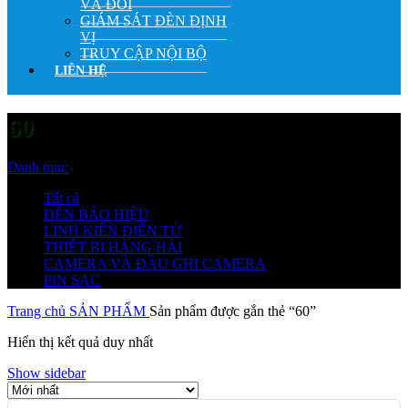
VÀ ĐỔI
GIÁM SÁT ĐÈN ĐỊNH
VỊ
TRUY CẬP NỘI BỘ
LIÊN HỆ
60
Danh mục
Tất cả
ĐÈN BÁO HIỆU
LINH KIỆN ĐIỆN TỬ
THIẾT BỊ HÀNG HẢI
CAMERA VÀ ĐẦU GHI CAMERA
PIN SẠC
Trang chủ
SẢN PHẨM
Sản phẩm được gắn thẻ “60”
Hiển thị kết quả duy nhất
Show sidebar