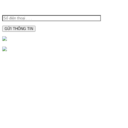
THOẠI ĐỂ ĐƯỢC TƯ VẤN:
0938.809.891
0938809891
CTY TNHH SX TBĐ Hoàng Oanh
Địa Chỉ:
116M, Đường Nguyễn Thị Trâm, Khu Vực Yên
Hạ, Phường Cái Răng, Thành Phố Cần Thơ
Mã Số Thuế:
1801572716
Hotline:
0938.809.891
Hotline:
02923.846.255
Email:
tnhhhoangoanh@gmail.com
SẢN PHẨM NỔI BẬT
Đèn Báo Hiệu