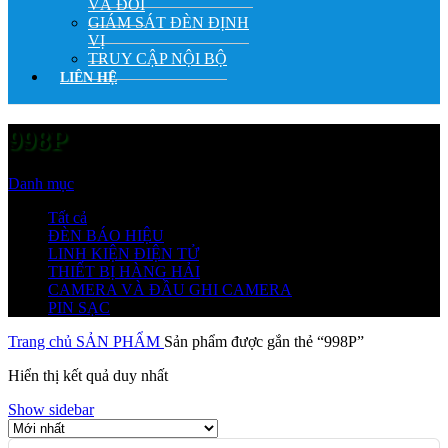
VÀ ĐỔI
GIÁM SÁT ĐÈN ĐỊNH
VỊ
TRUY CẬP NỘI BỘ
LIÊN HỆ
998P
Danh mục
Tất cả
ĐÈN BÁO HIỆU
LINH KIỆN ĐIỆN TỬ
THIẾT BỊ HÀNG HẢI
CAMERA VÀ ĐẦU GHI CAMERA
PIN SẠC
Trang chủ
SẢN PHẨM
Sản phẩm được gắn thẻ “998P”
Hiển thị kết quả duy nhất
Show sidebar