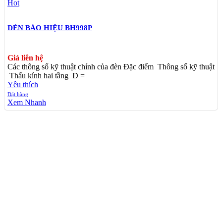
Hot
ĐÈN BÁO HIỆU BH998P
Giá liên hệ
Các thông số kỹ thuật chính của đèn Đặc điểm Thông số kỹ thuật
Thấu kính hai tầng D =
Yêu thích
Đặt hàng
Xem Nhanh
TÌM KIẾM NHIỀU
Thiết Bị Điện Hoàng Oanh
Đèn Báo Hiệu Đường Thuỷ
Đèn Báo Hiệu Hoàng Oanh
Linh Kiện Điện Tử Cần Thơ
Thiết Bị Hàng Hải Chất Lượng
Camera Cần Thơ
XIN VUI LÒNG ĐỂ LẠI SỐ ĐIỆN