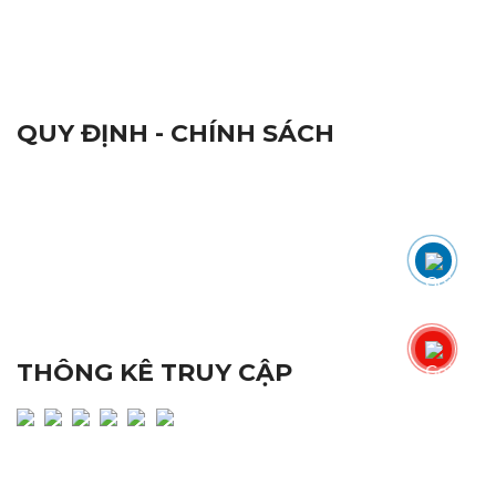
Thiết Bị Hàng Hải
Camera và Đầu Ghi Camera
QUY ĐỊNH - CHÍNH SÁCH
Qui Định Chung
Chứng Nhận Chất Lượng ISO 9001:2015
Nhãn Hiệu Hàng Hoá
Tiêu Chuẩn Chất Lượng
Đổi Trả Sản Phẩm
Quy Định Bảo Hành
Chính Sách Bảo Mật
THÔNG KÊ TRUY CẬP
Lượng truy cập hôm nay : 141