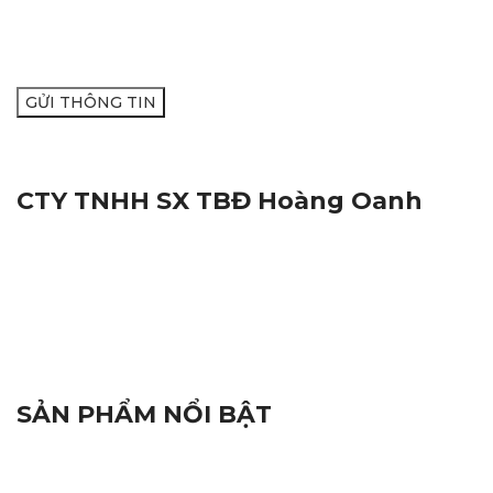
CTY TNHH SX TBĐ Hoàng Oanh
Địa Chỉ:
116M, Đường Nguyễn Thị Trâm, Khu Vực Yên
Hạ, Phường Cái Răng, Thành Phố Cần Thơ
Mã Số Thuế:
1801572716
Hotline:
0938.809.891
Hotline:
02923.846.255
Email:
tnhhhoangoanh@gmail.com
SẢN PHẨM NỔI BẬT
Đèn Báo Hiệu
Linh Kiện Điện Tử