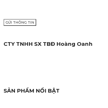
CTY TNHH SX TBĐ Hoàng Oanh
Địa Chỉ:
116M, Đường Nguyễn Thị Trâm, Khu Vực Yên
Hạ, Phường Cái Răng, Thành Phố Cần Thơ
Mã Số Thuế:
1801572716
Hotline:
0938.809.891
Hotline:
02923.846.255
Email:
tnhhhoangoanh@gmail.com
SẢN PHẨM NỔI BẬT
Đèn Báo Hiệu
Linh Kiện Điện Tử