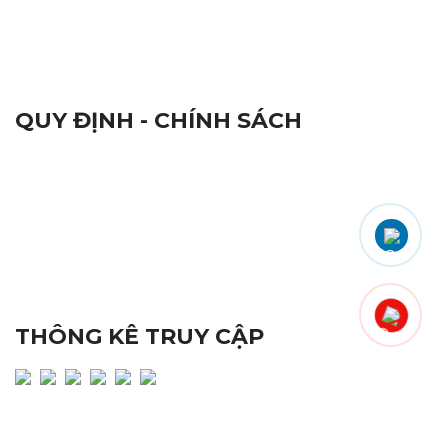
Thiết Bị Hàng Hải
Camera và Đầu Ghi Camera
QUY ĐỊNH - CHÍNH SÁCH
Qui Định Chung
Chứng Nhận Chất Lượng ISO 9001:2015
Nhãn Hiệu Hàng Hoá
Tiêu Chuẩn Chất Lượng
Đổi Trả Sản Phẩm
Quy Định Bảo Hành
Chính Sách Bảo Mật
THÔNG KÊ TRUY CẬP
Lượng truy cập hôm nay : 381