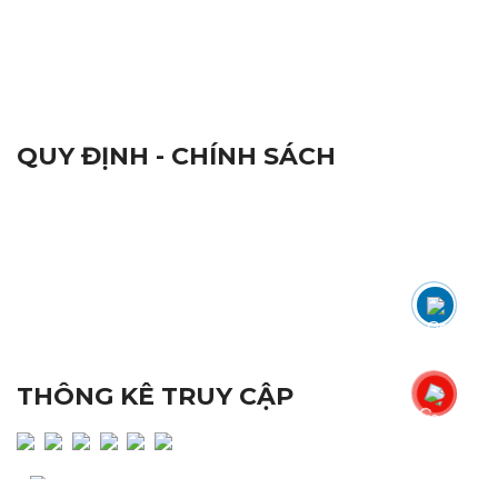
Linh Kiện Điện Tử
Thiết Bị Hàng Hải
Camera và Đầu Ghi Camera
QUY ĐỊNH - CHÍNH SÁCH
Qui Định Chung
Chứng Nhận Chất Lượng ISO 9001:2015
Nhãn Hiệu Hàng Hoá
Tiêu Chuẩn Chất Lượng
Đổi Trả Sản Phẩm
Quy Định Bảo Hành
Chính Sách Bảo Mật
THÔNG KÊ TRUY CẬP
Lượng truy cập hôm nay : 318