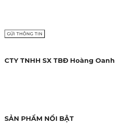
THOẠI ĐỂ ĐƯỢC TƯ VẤN:
CTY TNHH SX TBĐ Hoàng Oanh
Địa Chỉ:
116M, Đường Nguyễn Thị Trâm, Khu Vực Yên
Hạ, Phường Cái Răng, Thành Phố Cần Thơ
Mã Số Thuế:
1801572716
Hotline:
0938.809.891
Hotline:
02923.846.255
Email:
tnhhhoangoanh@gmail.com
SẢN PHẨM NỔI BẬT
Đèn Báo Hiệu