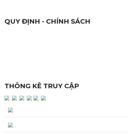
QUY ĐỊNH - CHÍNH SÁCH
Qui Định Chung
Chứng Nhận Chất Lượng ISO 9001:2015
Nhãn Hiệu Hàng Hoá
Tiêu Chuẩn Chất Lượng
Đổi Trả Sản Phẩm
Quy Định Bảo Hành
Chính Sách Bảo Mật
THÔNG KÊ TRUY CẬP
Lượng truy cập hôm nay : 137
Tổng lượng truy cập : 247,146