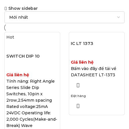
Show sidebar
Hot
IC LT 1373
SWITCH DIP 10
Giá liên hệ
Bấm vào đây để tải về
Giá liên hệ
DATASHEET LT-1373
Tính năng: Right Angle
Series Slide Dip
Switches, 10pin x
Đặt hàng
2row,2.54mm spacing
Rated voltage:25mA
24VDC Operating life:
2,000 Cycles(Make-and-
Break) Wave