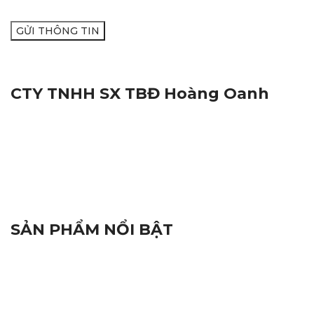
CTY TNHH SX TBĐ Hoàng Oanh
Địa Chỉ:
116M, Đường Nguyễn Thị Trâm, Khu Vực Yên
Hạ, Phường Cái Răng, Thành Phố Cần Thơ
Mã Số Thuế:
1801572716
Hotline:
0938.809.891
Hotline:
02923.846.255
Email:
tnhhhoangoanh@gmail.com
SẢN PHẨM NỔI BẬT
Đèn Báo Hiệu
Linh Kiện Điện Tử
Thiết Bị Hàng Hải
Camera và Đầu Ghi Camera