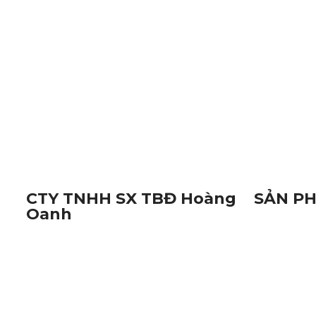
TÌM KIẾM NHIỀU
Thiết Bị Điện Hoàng Oanh
Đèn Báo Hiệu Đường
Linh Kiện Điện Tử Cần Thơ
Thiết Bị Hàng Hải C
CTY TNHH SX TBĐ Hoàng
SẢN PH
Oanh
Đèn Báo
Địa Chỉ:
116M, Đường Nguyễn Thị
Linh Kiệ
Trâm, Khu Vực Yên Hạ, Phường Cái
Thiết Bị
Răng, Thành Phố Cần Thơ
Camera v
Mã Số Thuế:
1801572716
Hotline:
0938.809.891