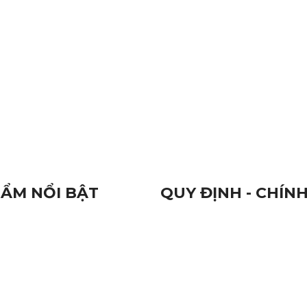
 Thuỷ
Đèn Báo Hiệu Hoàng Oanh
hất Lượng
Camera Cần Thơ
ẨM NỔI BẬT
QUY ĐỊNH - CHÍN
 Hiệu
Qui Định Chung
n Điện Tử
Chứng Nhận Chất Lượng 
 Hàng Hải
9001:2015
à Đầu Ghi Camera
Nhãn Hiệu Hàng Hoá
Tiêu Chuẩn Chất Lượng
Đổi Trả Sản Phẩm