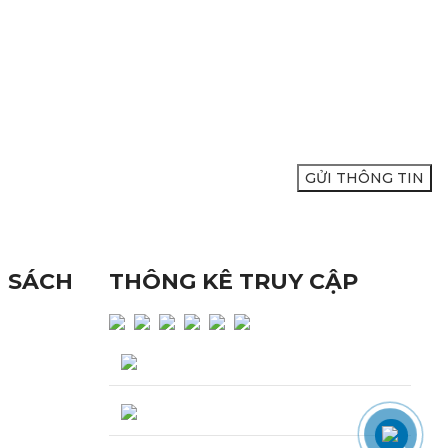
XIN VUI LÒNG ĐỂ LẠI SỐ ĐIỆN
THOẠI ĐỂ ĐƯỢC TƯ VẤN:
H SÁCH
THÔNG KÊ TRUY CẬP
ISO
Lượng truy cập hôm nay : 373
Tổng lượng truy cập : 247,382