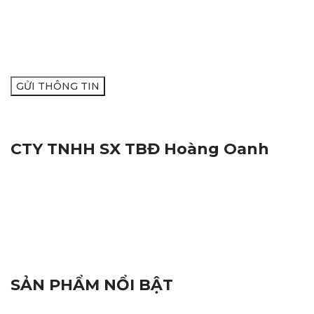
CTY TNHH SX TBĐ Hoàng Oanh
Địa Chỉ:
116M, Đường Nguyễn Thị Trâm, Khu Vực Yên
Hạ, Phường Cái Răng, Thành Phố Cần Thơ
Mã Số Thuế:
1801572716
Hotline:
0938.809.891
Hotline:
02923.846.255
Email:
tnhhhoangoanh@gmail.com
SẢN PHẨM NỔI BẬT