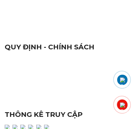
Đèn Báo Hiệu
Linh Kiện Điện Tử
Thiết Bị Hàng Hải
Camera và Đầu Ghi Camera
QUY ĐỊNH - CHÍNH SÁCH
Qui Định Chung
Chứng Nhận Chất Lượng ISO 9001:2015
Nhãn Hiệu Hàng Hoá
Tiêu Chuẩn Chất Lượng
Đổi Trả Sản Phẩm
Quy Định Bảo Hành
Chính Sách Bảo Mật
THÔNG KÊ TRUY CẬP
Lượng truy cập hôm nay : 154