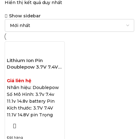
Hiển thị kết quả duy nhất
Show sidebar
Lithium Ion Pin
Doublepow 3.7V 7.4V
11.1V 14.8V BATTERY
Giá liên hệ
Nhãn hiệu: Doublepow
Số Mô Hình: 3.7v 7.4v
11.1v 14.8v battery Pin
Kích thước: 3.7V 7.4V
11.1V 14.8V pin Trọng
Đặt hàng