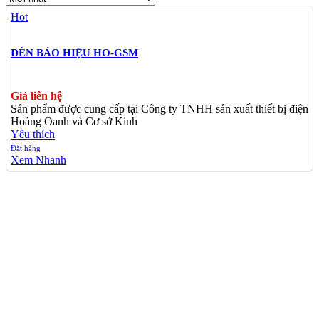
Hot
ĐÈN BÁO HIỆU HO-GSM
Giá liên hệ
Sản phẩm được cung cấp tại Công ty TNHH sản xuất thiết bị điện
Hoàng Oanh và Cơ sở Kinh
Yêu thích
Đặt hàng
Xem Nhanh
TÌM KIẾM NHIỀU
Thiết Bị Điện Hoàng Oanh
Đèn Báo Hiệu Đường Thuỷ
Đèn Báo Hiệu Hoàng Oanh
Linh Kiện Điện Tử Cần Thơ
Thiết Bị Hàng Hải Chất Lượng
Camera Cần Thơ