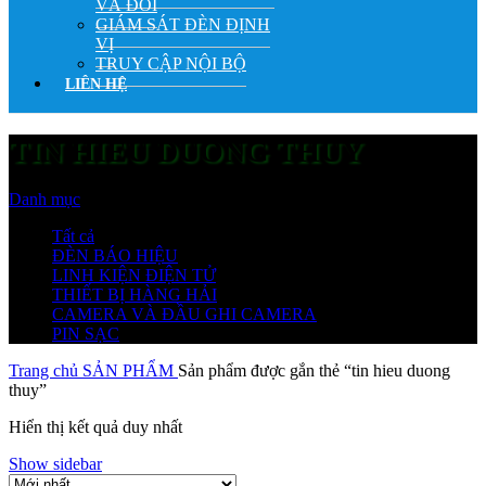
VÀ ĐỔI
GIÁM SÁT ĐÈN ĐỊNH
VỊ
TRUY CẬP NỘI BỘ
LIÊN HỆ
TIN HIEU DUONG THUY
Danh mục
Tất cả
ĐÈN BÁO HIỆU
LINH KIỆN ĐIỆN TỬ
THIẾT BỊ HÀNG HẢI
CAMERA VÀ ĐẦU GHI CAMERA
PIN SẠC
Trang chủ
SẢN PHẨM
Sản phẩm được gắn thẻ “tin hieu duong
thuy”
Hiển thị kết quả duy nhất
Show sidebar