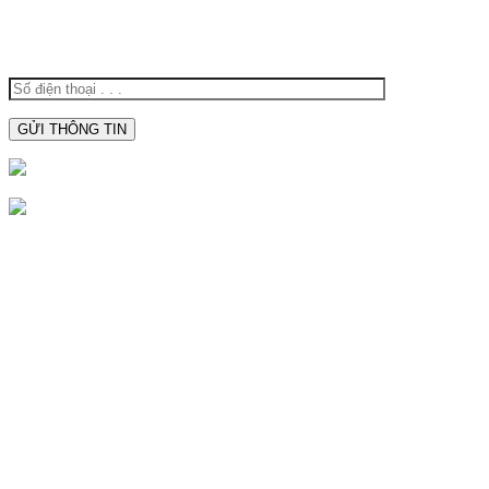
XIN VUI LÒNG ĐỂ LẠI SỐ ĐIỆN
THOẠI ĐỂ ĐƯỢC TƯ VẤN:
0938.809.891
0938809891
CTY TNHH SX TBĐ Hoàng Oanh
Địa Chỉ:
116M, Đường Nguyễn Thị Trâm, Khu Vực Yên
Hạ, Phường Cái Răng, Thành Phố Cần Thơ
Mã Số Thuế:
1801572716
Hotline:
0938.809.891
Hotline:
02923.846.255
Email:
tnhhhoangoanh@gmail.com
SẢN PHẨM NỔI BẬT