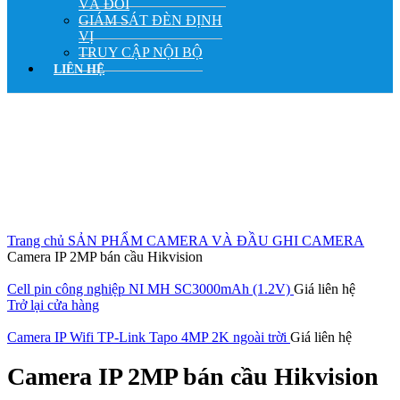
VÀ ĐỔI
GIÁM SÁT ĐÈN ĐỊNH
VỊ
TRUY CẬP NỘI BỘ
LIÊN HỆ
Hot
Click to enlarge
Trang chủ
SẢN PHẨM
CAMERA VÀ ĐẦU GHI CAMERA
Camera IP 2MP bán cầu Hikvision
Cell pin công nghiệp NI MH SC3000mAh (1.2V)
Giá liên hệ
Trở lại cửa hàng
Camera IP Wifi TP-Link Tapo 4MP 2K ngoài trời
Giá liên hệ
Camera IP 2MP bán cầu Hikvision