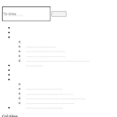
Search
TRANG CHỦ
GIỚI THIỆU
SẢN PHẨM
ĐÈN BÁO HIỆU
LINH KIỆN ĐIỆN TỬ
THIẾT BỊ HÀNG HẢI
CAMERA VÀ ĐẦU GHI CAMERA
PIN SẠC
DỊCH VỤ
TIN TỨC & SỰ KIỆN
TUYỂN DỤNG
QUY ĐỊNH – CHÍNH SÁCH
QUI ĐỊNH CHUNG
CHÍNH SÁCH BẢO MẬT
QUI ĐỊNH BẢO HÀNH VÀ ĐỔI
GIÁM SÁT ĐÈN ĐỊNH VỊ
TRUY CẬP NỘI BỘ
Liên hệ
Giỏ hàng