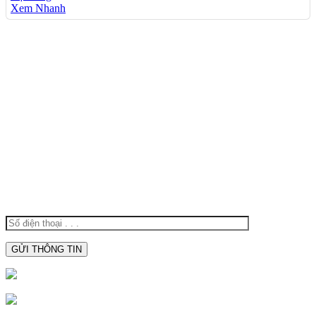
Xem Nhanh
TÌM KIẾM NHIỀU
Thiết Bị Điện Hoàng Oanh
Đèn Báo Hiệu Đường Thuỷ
Đèn Báo Hiệu Hoàng Oanh
Linh Kiện Điện Tử Cần Thơ
Thiết Bị Hàng Hải Chất Lượng
Camera Cần Thơ
XIN VUI LÒNG ĐỂ LẠI SỐ ĐIỆN
THOẠI ĐỂ ĐƯỢC TƯ VẤN:
0938.809.891
0938809891