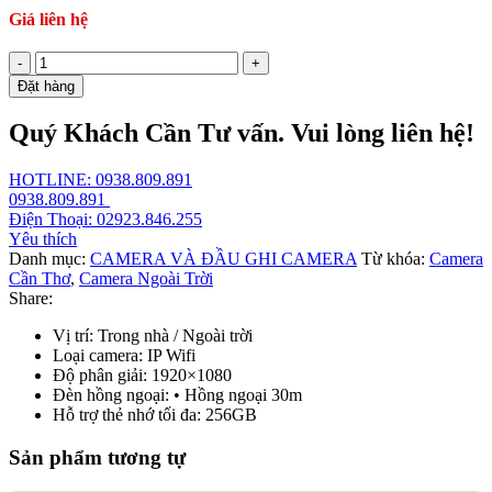
Giá liên hệ
Camera
IP
Đặt hàng
2MP
bán
Quý Khách Cần Tư vấn. Vui lòng liên hệ!
cầu
Hikvision
số
HOTLINE: 0938.809.891
lượng
0938.809.891
Điện Thoại: 02923.846.255
Yêu thích
Danh mục:
CAMERA VÀ ĐẦU GHI CAMERA
Từ khóa:
Camera
Cần Thơ
,
Camera Ngoài Trời
Share:
Vị trí: Trong nhà / Ngoài trời
Loại camera: IP Wifi
Độ phân giải: 1920×1080
Đèn hồng ngoại: • Hồng ngoại 30m
Hỗ trợ thẻ nhớ tối đa: 256GB
Sản phẩm tương tự