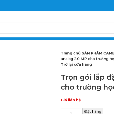
ạ, Phường Cái Răng, Thành Phố Cần Thơ
 KIỆN
TUYỂN DỤNG
QUY ĐỊNH – CHÍNH SÁCH
LIÊN HỆ
Trang chủ
SẢN PHẨM
CAME
analog 2.0 MP cho trường h
Trở lại cửa hàng
Trọn gói lắp 
cho trường họ
Giá liên hệ
Đặt hàng