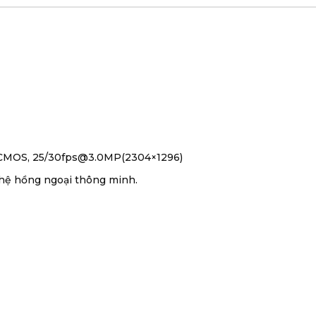
8” CMOS, 25/30fps@3.0MP(2304×1296)
hệ hồng ngoại thông minh.